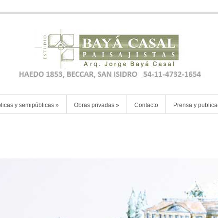
licas y semipúblicas
»
Obras privadas
»
Contacto
Prensa y public