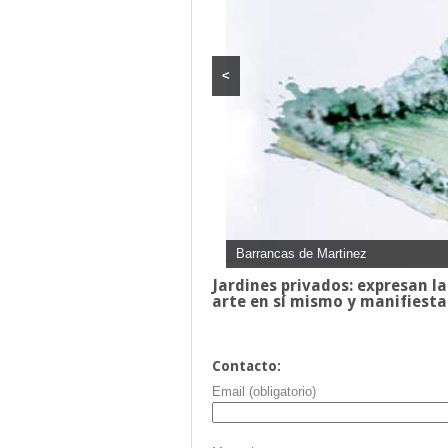
<
Barrancas de Martinez
Jardines privados: expresan la
arte en sí mismo y manifiesta
Contacto:
Email (obligatorio)